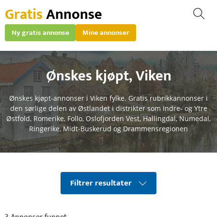
Gratis
Annonse
Ny gratis annonse
Mine annonser
Ønskes kjøpt
,
Viken
Ønskes kjøpt-annonser i Viken fylke. Gratis rubrikkannonser i
den sørlige delen av Østlandet i distrikter som Indre- og Ytre
Østfold, Romerike, Follo, Oslofjorden Vest, Hallingdal, Numedal,
Ringerike, Midt-Buskerud og Drammensregionen
Filtrer resultater