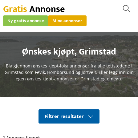
Gratis
Annonse
Ny gratis annonse
Mine annonser
Ønskes kjøpt
,
Grimstad
Bla gjennom ønskes kjøpt-lokalannonser fra alle tettstedene i
Grimstad som Fevik, Homborsund og Jortveit. Eller legg inn din
egen ønskes kjøpt-annonse for Grimstad og omegn.
Filtrer resultater