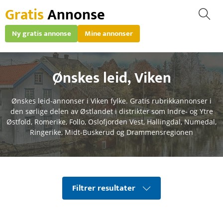
Gratis
Annonse
Ny gratis annonse
Mine annonser
Ønskes leid
,
Viken
Ønskes leid-annonser i Viken fylke. Gratis rubrikkannonser i
den sørlige delen av Østlandet i distrikter som Indre- og Ytre
Østfold, Romerike, Follo, Oslofjorden Vest, Hallingdal, Numedal,
Ringerike, Midt-Buskerud og Drammensregionen
Filtrer resultater