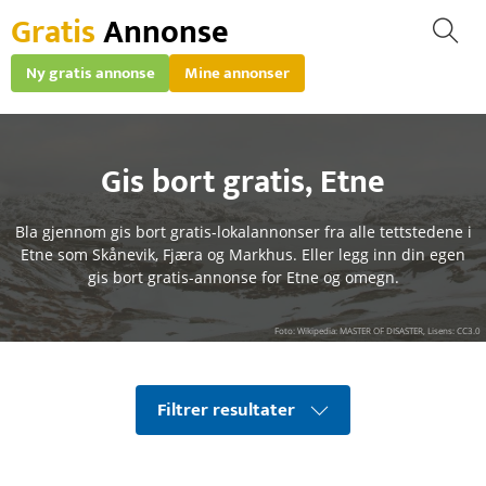
Gratis
Annonse
Ny gratis annonse
Mine annonser
Gis bort gratis
,
Etne
Bla gjennom gis bort gratis-lokalannonser fra alle tettstedene i
Etne som Skånevik, Fjæra og Markhus. Eller legg inn din egen
gis bort gratis-annonse for Etne og omegn.
Foto: Wikipedia: MASTER OF DISASTER, Lisens: CC3.0
Filtrer resultater