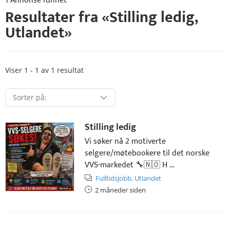
1 Annonse funnet
Resultater fra «
Stilling ledig
,
Utlandet
»
Viser 1 - 1 av 1 resultat
Stilling ledig
Vi søker nå 2 motiverte
selgere/møtebookere til det norske
VVS-markedet 🔧🇳🇴 H ...
Fulltidsjobb,
Utlandet
2 måneder siden