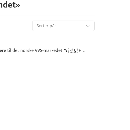
ndet
»
re til det norske VVS-markedet 🔧🇳🇴 H ...