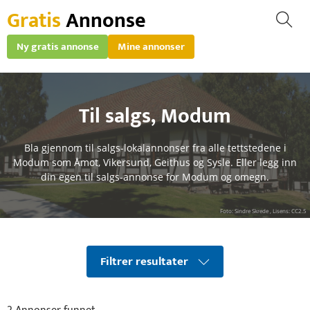
Gratis
Annonse
Ny gratis annonse
Mine annonser
Til salgs
,
Modum
Bla gjennom til salgs-lokalannonser fra alle tettstedene i
Modum som Åmot, Vikersund, Geithus og Sysle. Eller legg inn
din egen til salgs-annonse for Modum og omegn.
Foto: Sindre Skrede , Lisens: CC2.5
Filtrer resultater