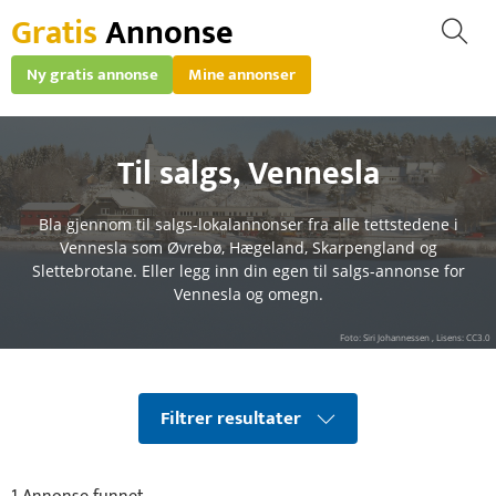
Gratis
Annonse
Ny gratis annonse
Mine annonser
Til salgs
,
Vennesla
Bla gjennom til salgs-lokalannonser fra alle tettstedene i
Vennesla som Øvrebø, Hægeland, Skarpengland og
Slettebrotane. Eller legg inn din egen til salgs-annonse for
Vennesla og omegn.
Foto: Siri Johannessen , Lisens: CC3.0
Filtrer resultater