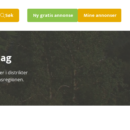
Søk
Ny gratis annonse
Mine annonser
lag
 i distrikter
msregionen.