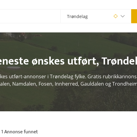
eneste ønskes utført
,
Trønde
kes utført-annonser i Trøndelag fylke. Gratis rubrikkannonser
alen, Namdalen, Fosen, Innherred, Gauldalen og Trondhei
1 Annonse funnet