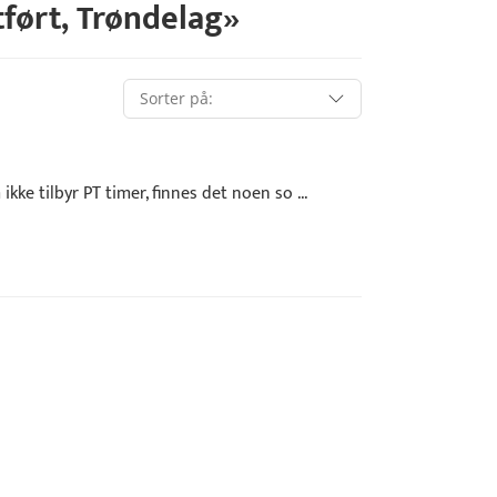
tført
,
Trøndelag
»
ke tilbyr PT timer, finnes det noen so ...