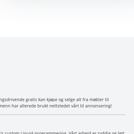
sdrivende gratis kan kjøpe og selge alt fra møbler til
menn har allerede brukt nettstedet vårt til annonsering!
's custom Liquid-programmering. Vårt arbeid er ryddig og lett