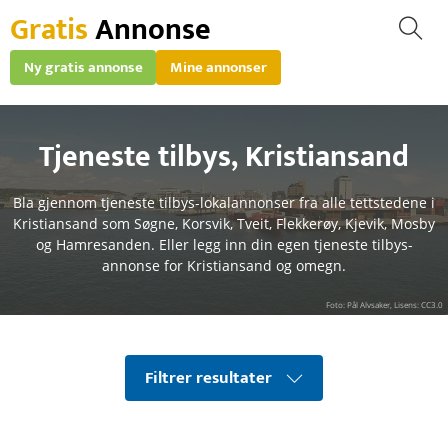
Gratis
Annonse
Ny gratis annonse
Mine annonser
Tjeneste tilbys
,
Kristiansand
Bla gjennom tjeneste tilbys-lokalannonser fra alle tettstedene i
Kristiansand som Søgne, Korsvik, Tveit, Flekkerøy, Kjevik, Mosby
og Hamresanden. Eller legg inn din egen tjeneste tilbys-
annonse for Kristiansand og omegn.
Foto: Pål Alvsaker, Lisens: CC3.0
Filtrer resultater