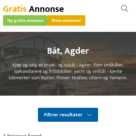
Gratis
Annonse
Ny gratis annonse
Mine annonser
Båt
,
Agder
Kjøp og salg av brukt- og nybåt i Agder. Finn småbåter,
sjøhavsfarere og fritidsbåter, yacht og seilbåt i kjente
båtmerker som Buster, Pioner, SeaDoo, Uttern og Yamarin.
Filtrer resultater