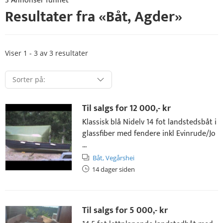
3 Annonser funnet
Resultater fra «
Båt
,
Agder
»
Viser 1 - 3 av 3 resultater
Til salgs for
12 000,- kr
Klassisk blå Nidelv 14 fot landstedsbåt i
glassfiber med fendere inkl Evinrude/Jo
...
Båt,
Vegårshei
14 dager siden
Til salgs for
5 000,- kr