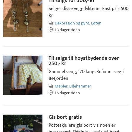
Til salgs for
500,- kr
Selger disse vegg lyktene . Fast pris 500
kr
Dekorasjon og pynt,
Løten
13 dager siden
Til salgs til høystbydende over
250,- kr
Gammel seng, 170 lang. Befinner seg i
Bøfjorden
Møbler,
Lillehammer
15 dager siden
Gis bort gratis
Potteskjulere gis bort vis noen er