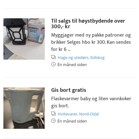
Til salgs til høystbydende over
300,- kr
Myggjager med ny pakke patroner og
brikker Selges hbo kr 300. Kan sendes
for kr 6 ...
Hage og utedørs,
Eidskog
Én måned siden
Gis bort gratis
Flaskevarmer baby og liten vannkoker
gis bort.
Hvitevarer,
Nord-Odal
Én måned siden