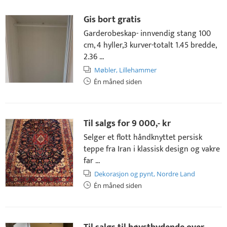
Gis bort gratis
Garderobeskap- innvendig stang 100
cm, 4 hyller,3 kurver-totalt 1.45 bredde,
2.36 ...
Møbler,
Lillehammer
Én måned siden
Til salgs for
9 000,- kr
Selger et flott håndknyttet persisk
teppe fra Iran i klassisk design og vakre
far ...
Dekorasjon og pynt,
Nordre Land
Én måned siden