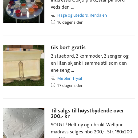
interessert. Skjølplukk, står på bord
vedsiden ...
Hage og utedørs,
Rendalen
16 dager siden
Gis bort gratis
2 stuebord, 2 kommoder, 2 senger og
en liten skjenk i samme stil som den
ene seng ...
Møbler,
Trysil
17 dager siden
Til salgs til høystbydende over
200,- kr
SOLGT!! Helt ny og ubrukt Wellpur
madrass selges hbo 200,- . Str. 180x200