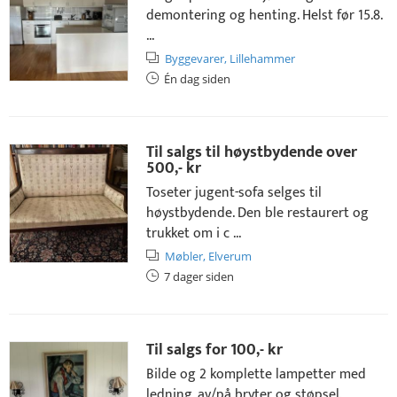
demontering og henting. Helst før 15.8.
...
Byggevarer,
Lillehammer
Én dag siden
Til salgs til høystbydende over
500,- kr
Toseter jugent-sofa selges til
høystbydende. Den ble restaurert og
trukket om i c ...
Møbler,
Elverum
7 dager siden
Til salgs for
100,- kr
Bilde og 2 komplette lampetter med
ledning, av/på bryter og støpsel.