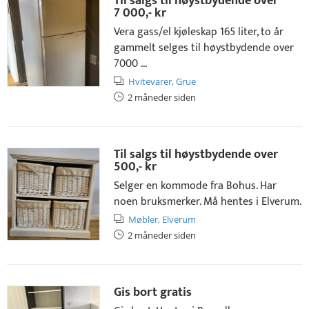
Til salgs til høystbydende over
7 000,- kr
Vera gass/el kjøleskap 165 liter, to år
gammelt selges til høystbydende over
7000 ...
Hvitevarer,
Grue
2 måneder siden
Til salgs til høystbydende over
500,- kr
Selger en kommode fra Bohus. Har
noen bruksmerker. Må hentes i Elverum.
Møbler,
Elverum
2 måneder siden
Gis bort gratis