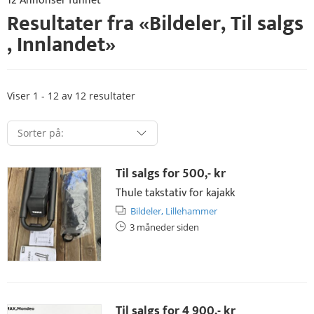
12 Annonser funnet
Resultater fra «
Bildeler
,
Til salgs
,
Innlandet
»
Viser 1 - 12 av 12 resultater
Til salgs for
500,- kr
Thule takstativ for kajakk
Bildeler,
Lillehammer
3 måneder siden
Til salgs for
4 900,- kr