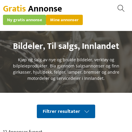
Gratis
Annonse
Ny gratis annonse
Mine annonser
Bildeler
,
Til salgs
,
Innlandet
Kjøp og salg av nye og brukte bildeler, verktøy og
bilpleieprodukter. Bla gjennom salgsannonser og finn
girkasser, hjul, dekk, felger, lamper, bremser og andre
motordeler og servicedeler i Innlandet.
Filtrer resultater