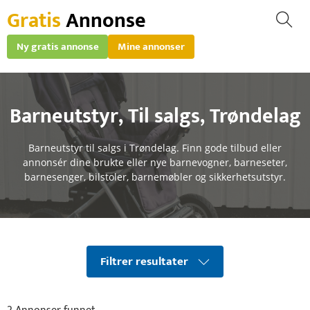
Gratis
Annonse
Ny gratis annonse
Mine annonser
Barneutstyr
,
Til salgs
,
Trøndelag
Barneutstyr til salgs i Trøndelag. Finn gode tilbud eller
annonsér dine brukte eller nye barnevogner, barneseter,
barnesenger, bilstoler, barnemøbler og sikkerhetsutstyr.
Filtrer resultater