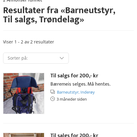
2 Annonser funnet
Resultater fra «
Barneutstyr
,
Til salgs
,
Trøndelag
»
Viser 1 - 2 av 2 resultater
Til salgs for
200,- kr
Bæremeis selges. Må hentes.
Barneutstyr,
Inderøy
3 måneder siden
Til salgs for
200,- kr