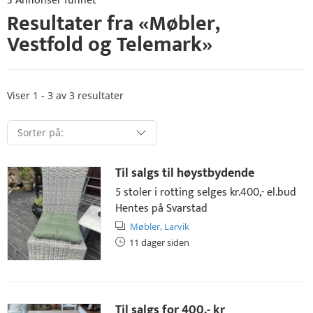
3 Annonser funnet
Resultater fra «
Møbler
,
Vestfold og Telemark
»
Viser 1 - 3 av 3 resultater
Til salgs til høystbydende
5 stoler i rotting selges kr.400,- el.bud
Hentes på Svarstad
Møbler,
Larvik
11 dager siden
Til salgs for
400,- kr