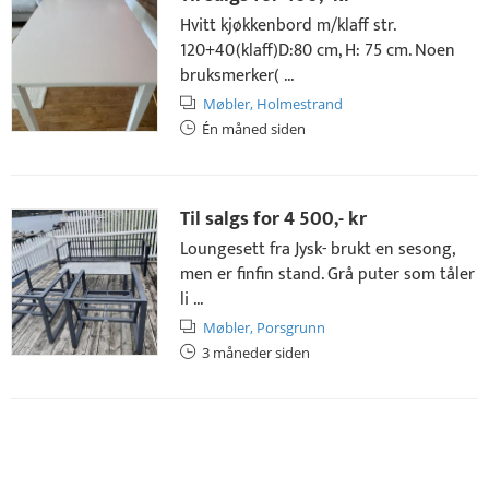
Hvitt kjøkkenbord m/klaff str.
120+40(klaff)D:80 cm, H: 75 cm. Noen
bruksmerker( ...
Møbler,
Holmestrand
Én måned siden
Til salgs for
4 500,- kr
Loungesett fra Jysk- brukt en sesong,
men er finfin stand. Grå puter som tåler
li ...
Møbler,
Porsgrunn
3 måneder siden