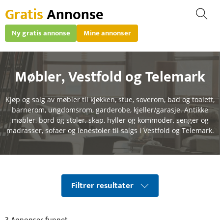
Gratis
Annonse
Ny gratis annonse
Mine annonser
Møbler
,
Vestfold og Telemark
Kjøp og salg av møbler til kjøkken, stue, soverom, bad og toalett,
barnerom, ungdomsrom, garderobe, kjeller/garasje. Antikke
møbler, bord og stoler, skap, hyller og kommoder, senger og
madrasser, sofaer og lenestoler til salgs i Vestfold og Telemark.
Filtrer resultater