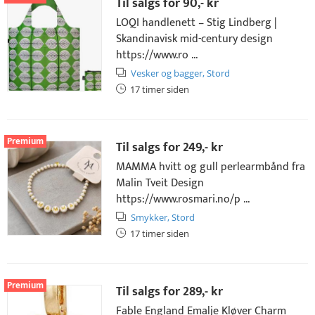
Til salgs for
90,- kr
LOQI handlenett – Stig Lindberg |
Skandinavisk mid-century design
https://www.ro ...
Vesker og bagger,
Stord
17 timer siden
Premium
Til salgs for
249,- kr
MAMMA hvitt og gull perlearmbånd fra
Malin Tveit Design
https://www.rosmari.no/p ...
Smykker,
Stord
17 timer siden
Premium
Til salgs for
289,- kr
Fable England Emalje Kløver Charm