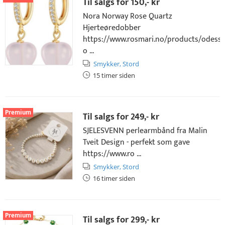
Til salgs for
150,- kr
Nora Norway Rose Quartz
Hjerteøredobber
https://www.rosmari.no/products/odessa
o ...
Smykker,
Stord
15 timer siden
Premium
Til salgs for
249,- kr
SJELESVENN perlearmbånd fra Malin
Tveit Design - perfekt som gave
https://www.ro ...
Smykker,
Stord
16 timer siden
Premium
Til salgs for
299,- kr