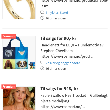
https://www.rosmari.no/products/fable-
jasmi ...
Smykker,
Stord
16 timer siden
Premium
Til salgs for
90,- kr
Handlenett fra LOQI – Hundemotiv av
Stephen Cheetham
https://www.rosmari.no/prod ...
Vesker og bagger,
Stord
16 timer siden
Premium
Til salgs for
548,- kr
Fable Swallow Heart Locket – Gullbelagt
hjerte medaljong
https://www.rosmari.no/ ...