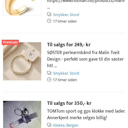
https://www.rosmari.no/products/marina
...
Smykker,
Stord
17 timer siden
Premium
Til salgs for
249,- kr
SØSTER perlearmbånd fra Malin Tveit
Design - perfekt som gave til din søster
htt ...
Smykker,
Stord
17 timer siden
Til salgs for
350,- kr
TOMTom sport og gps klokke med lader.
Annerkjent merke selges billig!
Klokke,
Bergen