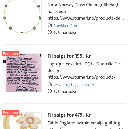
Nora Norway Daisy Chain gullbelagt
halskjede
https://www.rosmari.no/products/dai ...
Smykker,
Stord
16 timer siden
Premium
Til salgs for
199,- kr
Laptop sleeve fra LOQI – Guerrilla Girls
design
https://www.rosmari.no/products/ ...
Vesker og bagger,
Stord
16 timer siden
Premium
Til salgs for
479,- kr
Fable England Jasmin emalje gullring