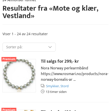
24 Annonser funnet
Resultater fra «
Mote og klær
,
Vestland
»
Viser 1 - 24 av 24 resultater
Premium
Til salgs for
299,- kr
Nora Norway perlearmbånd
https://www.rosmari.no/products/nora-
norway-borealis-ar ...
Smykker,
Stord
13 timer siden
Premium