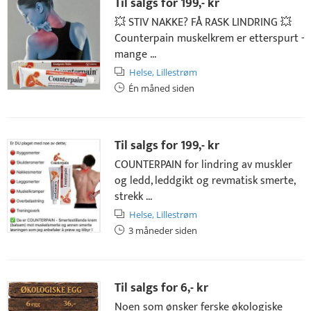
Til salgs for
199,- kr
💥 STIV NAKKE? FÅ RASK LINDRING 💥
Counterpain muskelkrem er etterspurt -
mange ...
Helse,
Lillestrøm
Én måned siden
Til salgs for
199,- kr
COUNTERPAIN for lindring av muskler
og ledd, leddgikt og revmatisk smerte,
strekk ...
Helse,
Lillestrøm
3 måneder siden
Til salgs for
6,- kr
Noen som ønsker ferske økologiske