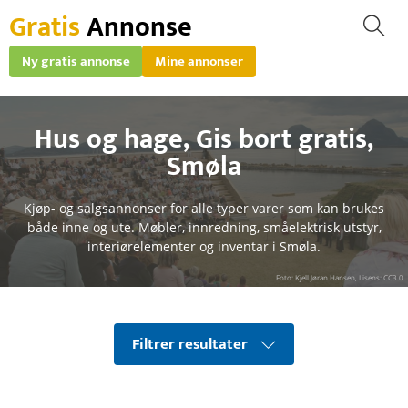
Gratis
Annonse
Ny gratis annonse
Mine annonser
Hus og hage
,
Gis bort gratis
,
Smøla
Kjøp- og salgsannonser for alle typer varer som kan brukes
både inne og ute. Møbler, innredning, småelektrisk utstyr,
interiørelementer og inventar i Smøla.
Foto: Kjell Jøran Hansen, Lisens: CC3.0
Filtrer resultater