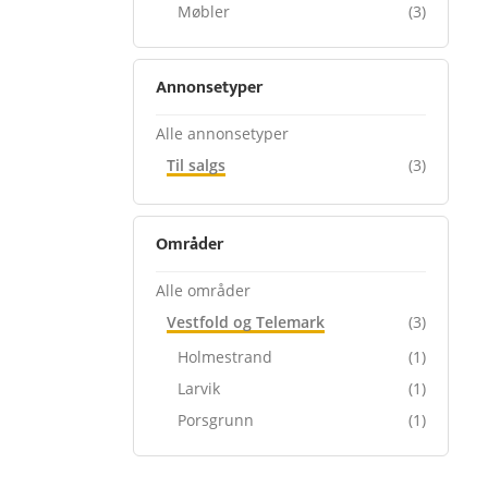
Møbler
(3)
Annonsetyper
Alle annonsetyper
Til salgs
(3)
Områder
Alle områder
Vestfold og Telemark
(3)
Holmestrand
(1)
Larvik
(1)
Porsgrunn
(1)