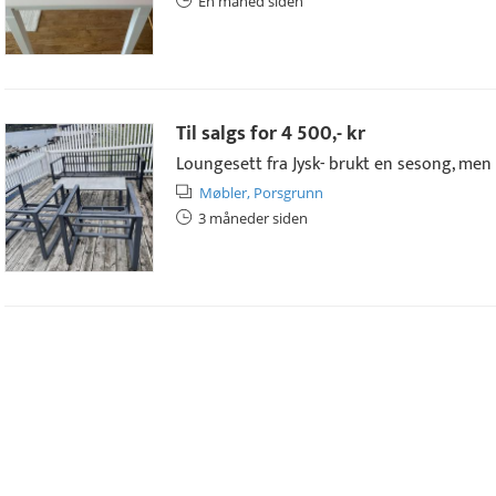
Én måned siden
Til salgs for
4 500,- kr
Loungesett fra Jysk- brukt en sesong, men er
Møbler,
Porsgrunn
3 måneder siden