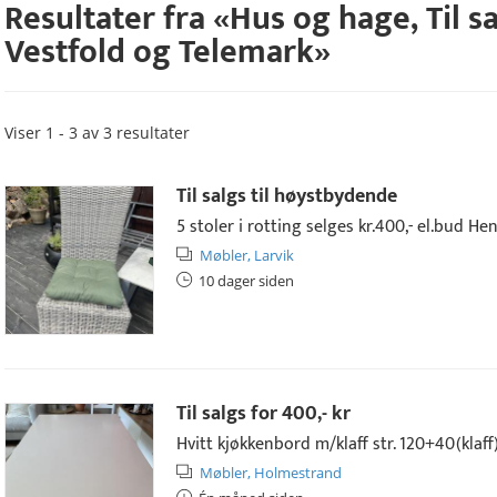
Resultater fra «
Hus og hage
,
Til s
Vestfold og Telemark
»
Viser 1 - 3 av 3 resultater
Til salgs til høystbydende
5 stoler i rotting selges kr.400,- el.bud H
Møbler,
Larvik
10 dager siden
Til salgs for
400,- kr
Hvitt kjøkkenbord m/klaff str. 120+40(klaff
Møbler,
Holmestrand