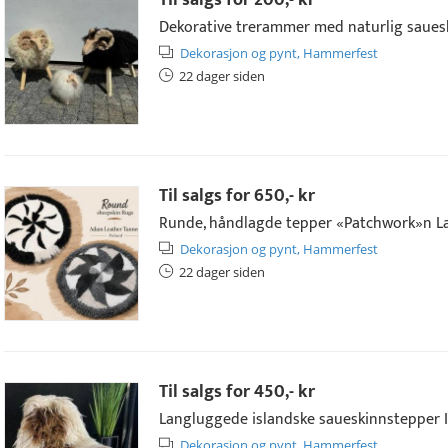
Til salgs for
200,- kr
Dekorative trerammer med naturlig saueski
Dekorasjon og pynt,
Hammerfest
22 dager siden
Til salgs for
650,- kr
Runde, håndlagde tepper «Patchwork»n Lap
Dekorasjon og pynt,
Hammerfest
22 dager siden
Til salgs for
450,- kr
Langluggede islandske saueskinnstepper Is
Dekorasjon og pynt,
Hammerfest