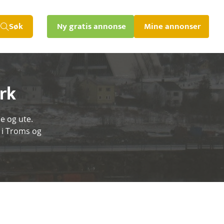
Søk
Ny gratis annonse
Mine annonser
rk
e og ute.
 i Troms og