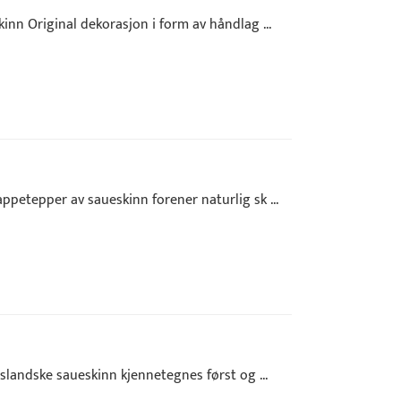
nn Original dekorasjon i form av håndlag ...
petepper av saueskinn forener naturlig sk ...
landske saueskinn kjennetegnes først og ...