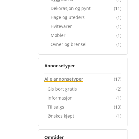
Dekorasjon og pynt
(11)
Hage og utedørs
(1)
Hvitevarer
(1)
Møbler
(1)
Ovner og brensel
(1)
Annonsetyper
Alle annonsetyper
(17)
Gis bort gratis
(2)
Informasjon
(1)
Til salgs
(13)
Ønskes kjøpt
(1)
Områder