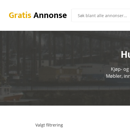
Gratis
Annonse
H
Kjøp- og
Møbler, in
Valgt filtrering