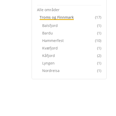
Alle områder
Troms og Finnmark
(17)
Balsfjord
(1)
Bardu
(1)
Hammerfest
(10)
Kvæfjord
(1)
Kåfjord
(2)
Lyngen
(1)
Nordreisa
(1)