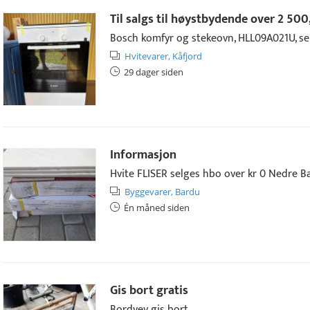
Til salgs til høystbydende over
2 500,
Bosch komfyr og stekeovn, HLL09A021U, selg
Hvitevarer,
Kåfjord
29 dager siden
Informasjon
Hvite FLISER selges hbo over kr 0 Nedre B
Byggevarer,
Bardu
Én måned siden
Gis bort gratis
Bordvev gis bort