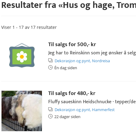
Resultater fra «
Hus og hage
,
Trom
Viser 1 - 17 av 17 resultater
Til salgs for
500,- kr
Jeg har to Reinskinn som jeg ønsker å selge
Dekorasjon og pynt,
Nordreisa
Én dag siden
Til salgs for
480,- kr
Fluffy saueskinn Heidschnucke - tepper/dek
Dekorasjon og pynt,
Hammerfest
22 dager siden