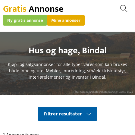
Gratis
Annonse
Ny gratis annonse
Mine annonser
Hus og hage
,
Bindal
Kjøp- og salgsannonser for alle typer varer som kan brukes
både inne og ute. Møbler, innredning, småelektrisk utstyr,
interiørelementer og inventar i Bindal.
Foto: flickr.com/photos/photohenning/, Lisens: CC2.0
Filtrer resultater