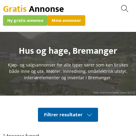
Gratis
Annonse
Ny gratis annonse
Mine annonser
Hus og hage
,
Bremanger
Kjøp- og salgsannonser for alle typer varer som kan brukes
både inne og ute. Møbler, innredning, småelektrisk utstyr,
interiørelementer og inventar i Bremanger.
Foto: Arild Finne Nybø, Lisens: CC2.0
Filtrer resultater