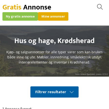
Gratis
Annonse
Ny gratis annonse
Mine annonser
Hus og hage
,
Krødsherad
Kjøp- og salgsannonser for alle typer varer som kan brukes
både inne og ute. Møbler, innredning, småelektrisk utstyr,
interiørelementer og inventar i Krødsherad.
Foto: Erlend Bjørtvedt, Lisens: CC3.0
Filtrer resultater