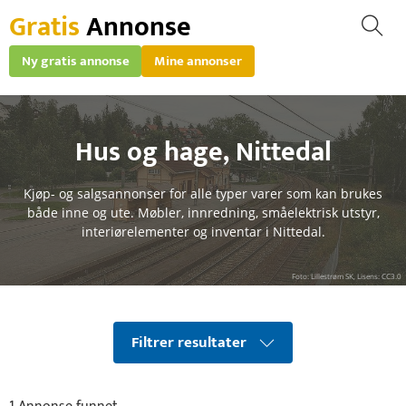
Gratis
Annonse
Ny gratis annonse
Mine annonser
Hus og hage
,
Nittedal
Kjøp- og salgsannonser for alle typer varer som kan brukes
både inne og ute. Møbler, innredning, småelektrisk utstyr,
interiørelementer og inventar i Nittedal.
Foto: Lillestrøm SK, Lisens: CC3.0
Filtrer resultater