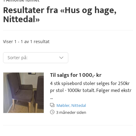
1 Annonse funnet
Resultater fra «
Hus og hage
,
Nittedal
»
Viser 1 - 1 av 1 resultat
Til salgs for
1 000,- kr
4 stk spisebord stoler selges for 250kr
pr stol - 1000kr totalt. Følger med ekstr
...
Møbler,
Nittedal
3 måneder siden