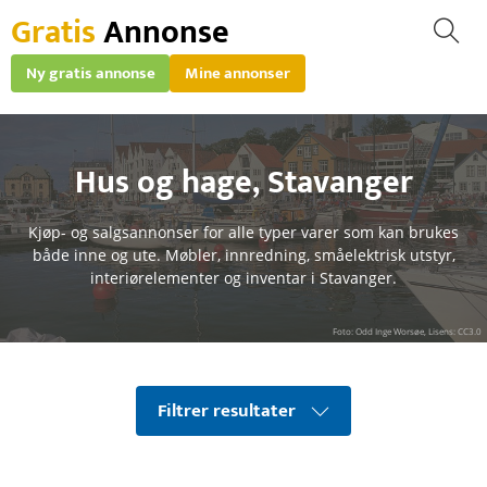
Gratis
Annonse
Ny gratis annonse
Mine annonser
Hus og hage
,
Stavanger
Kjøp- og salgsannonser for alle typer varer som kan brukes
både inne og ute. Møbler, innredning, småelektrisk utstyr,
interiørelementer og inventar i Stavanger.
Foto: Odd Inge Worsøe, Lisens: CC3.0
Filtrer resultater