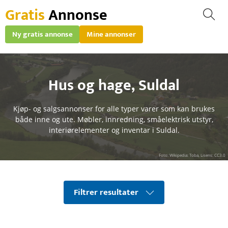
Gratis
Annonse
Ny gratis annonse
Mine annonser
Hus og hage
,
Suldal
Kjøp- og salgsannonser for alle typer varer som kan brukes
både inne og ute. Møbler, innredning, småelektrisk utstyr,
interiørelementer og inventar i Suldal.
Foto: Wikipedia: Toba, Lisens: CC3.0
Filtrer resultater