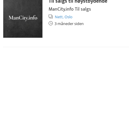
Til salgs til høystbydende
ManCity.info Til salgs
Nett,
Oslo
3 måneder siden