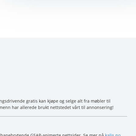
sdrivende gratis kan kjøpe og selge alt fra møbler til
menn har allerede brukt nettstedet vårt til annonsering!
s banebrytende GSAP-animerte nettsider. Se mer på
kalis.no
.