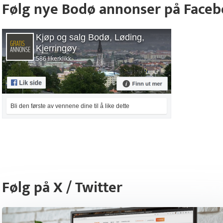
Følg nye Bodø annonser på Face
Kjøp og salg Bodø, Løding,
Kjerringøy
586 likerklikk
Bli den første av vennene dine til å like dette
Følg på X / Twitter