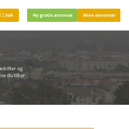
Søk
Ny gratis annonse
Mine annonser
edrifter og
ne du tilbyr