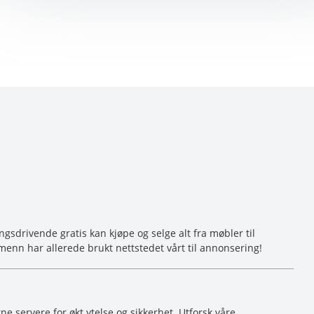
sdrivende gratis kan kjøpe og selge alt fra møbler til
menn har allerede brukt nettstedet vårt til annonsering!
ne servere for økt ytelse og sikkerhet. Utforsk våre