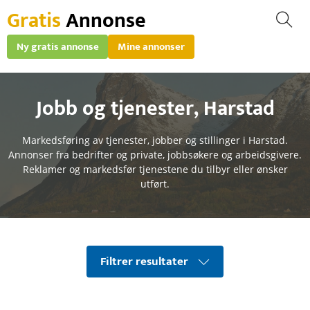
Gratis
Annonse
Ny gratis annonse
Mine annonser
Jobb og tjenester
,
Harstad
Markedsføring av tjenester, jobber og stillinger i Harstad.
Annonser fra bedrifter og private, jobbsøkere og arbeidsgivere.
Reklamer og markedsfør tjenestene du tilbyr eller ønsker
utført.
Filtrer resultater