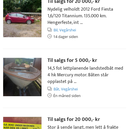
Til salgs for
20 000,- kr
Nydelig velholdt 2012 Ford Fiesta
1,6/120 Titannium. 135.000 km.
Hengerfeste, int ...
Bil,
Vegårshei
14 dager siden
Til salgs for
5 000,- kr
14,5 fot lettplanende landstedbåt med
4 hk Mercury motor. Båten står
opplastet på ...
Båt,
Vegårshei
Én måned siden
Til salgs for
20 000,- kr
Stor å sende langt, men lett å frakte