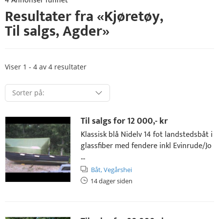
4 Annonser funnet
Resultater fra «
Kjøretøy
,
Til salgs
,
Agder
»
Viser 1 - 4 av 4 resultater
Til salgs for
12 000,- kr
Klassisk blå Nidelv 14 fot landstedsbåt i
glassfiber med fendere inkl Evinrude/Jo
...
Båt,
Vegårshei
14 dager siden