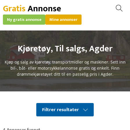
Gratis
Annonse
Ny gratis annonse
Mine annonser
Kjøretøy
,
Til salgs
,
Agder
Kjøp og salg av kjøretøy, transportmidler og maskiner. Sett inn
bil-, båt- eller motorsykkelannonse gratis og enkelt. Finn
drømmekjøretøyet ditt til en passelig pris i Agder.
Filtrer resultater