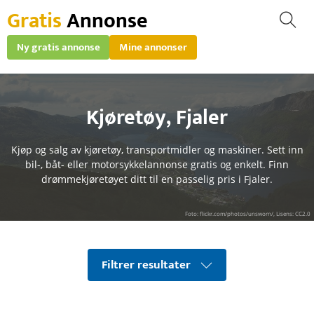
Gratis
Annonse
Ny gratis annonse
Mine annonser
Kjøretøy
,
Fjaler
Kjøp og salg av kjøretøy, transportmidler og maskiner. Sett inn
bil-, båt- eller motorsykkelannonse gratis og enkelt. Finn
drømmekjøretøyet ditt til en passelig pris i Fjaler.
Foto: flickr.com/photos/unsworn/, Lisens: CC2.0
Filtrer resultater