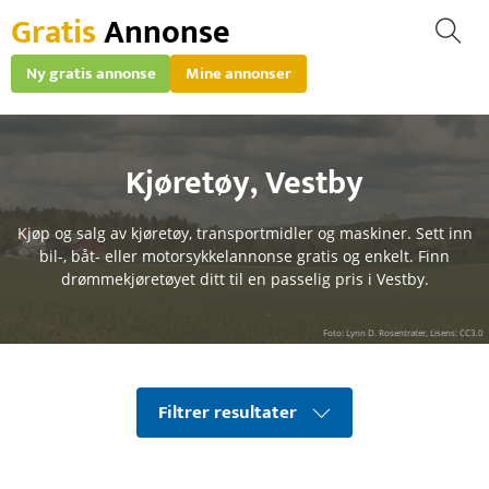
Gratis
Annonse
Ny gratis annonse
Mine annonser
Kjøretøy
,
Vestby
Kjøp og salg av kjøretøy, transportmidler og maskiner. Sett inn
bil-, båt- eller motorsykkelannonse gratis og enkelt. Finn
drømmekjøretøyet ditt til en passelig pris i Vestby.
Foto: Lynn D. Rosentrater, Lisens: CC3.0
Filtrer resultater