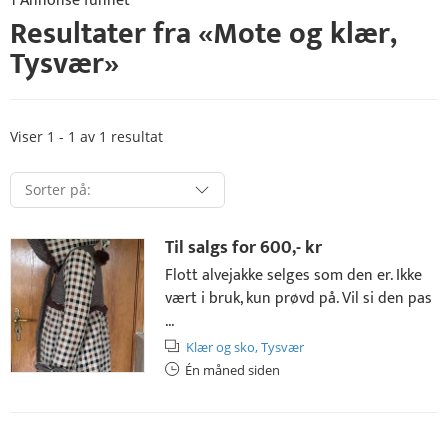
1 Annonse funnet
Resultater fra «
Mote og klær
,
Tysvær
»
Viser 1 - 1 av 1 resultat
Til salgs for
600,- kr
Flott alvejakke selges som den er. Ikke
vært i bruk, kun prøvd på. Vil si den pas
...
Klær og sko,
Tysvær
Én måned siden