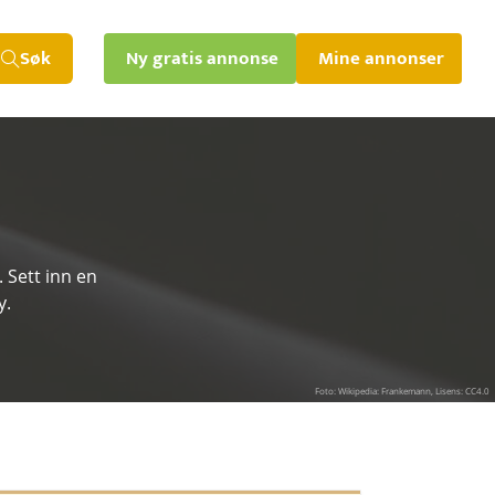
Søk
Ny gratis annonse
Mine annonser
 Sett inn en
y.
Foto: Wikipedia: Frankemann, Lisens: CC4.0