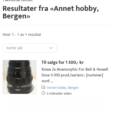
1 Annonse funnet
Resultater fra «
Annet hobby
,
Bergen
»
Viser 1 - 1 av 1 resultat
Til salgs for
1 300,- kr
Kowa 2x Anamorphic For Bell & Howell
linse 5-100 prod./serienr.: [nummer]
vurd ...
Annet hobby,
Bergen
2 måneder siden