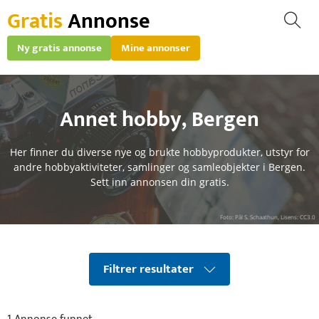
Gratis
Annonse
Ny gratis annonse
Mine annonser
Annet hobby
,
Bergen
Her finner du diverse nye og brukte hobbyprodukter, utstyr for
andre hobbyaktiviteter, samlinger og samleobjekter i Bergen.
Sett inn annonsen din gratis.
Foto: Pål S. Schaathun, Lisens: CC3.0
Filtrer resultater