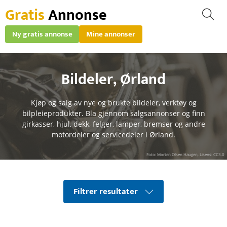
Gratis
Annonse
Ny gratis annonse
Mine annonser
Bildeler
,
Ørland
Kjøp og salg av nye og brukte bildeler, verktøy og
bilpleieprodukter. Bla gjennom salgsannonser og finn
girkasser, hjul, dekk, felger, lamper, bremser og andre
motordeler og servicedeler i Ørland.
Foto: Morten Olsen Haugen, Lisens: CC3.0
Filtrer resultater