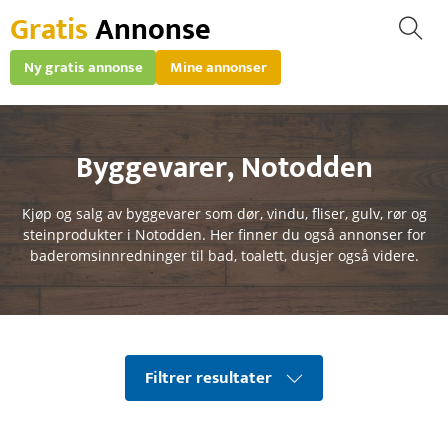
Gratis
Annonse
Ny gratis annonse
Mine annonser
Byggevarer
,
Notodden
Kjøp og salg av byggevarer som dør, vindu, fliser, gulv, rør og
steinprodukter i Notodden. Her finner du også annonser for
baderomsinnredninger til bad, toalett, dusjer også videre.
Filtrer resultater