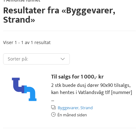
1 Annonse funnet
Resultater fra «
Byggevarer
,
Strand
»
Viser 1 - 1 av 1 resultat
Til salgs for
1 000,- kr
2 stk buede dusj dører 90x90 tilsalgs,
kan hentes i Vatlandsvåg tlf [nummer]
...
Byggevarer,
Strand
Én måned siden