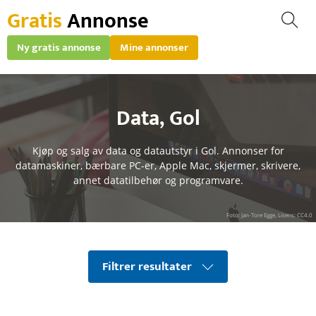
Gratis
Annonse
Ny gratis annonse
Mine annonser
Data
,
Gol
Kjøp og salg av data og datautstyr i Gol. Annonser for
datamaskiner, bærbare PC-er, Apple Mac, skjermer, skrivere,
annet datatilbehør og programvare.
Foto: Jan-Tore Egge, Lisens: CC4.0
Filtrer resultater