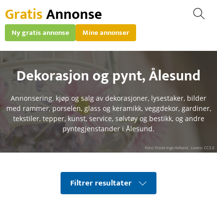
Gratis
Annonse
Ny gratis annonse
Mine annonser
Dekorasjon og pynt
,
Ålesund
Annonsering, kjøp og salg av dekorasjoner, lysestaker, bilder
med rammer, porselen, glass og keramikk, veggdekor, gardiner,
tekstiler, tepper, kunst, service, sølvtøy og bestikk, og andre
pyntegjenstander i Ålesund.
Foto: Frode Inge Helland , Lisens: CC3.0
Filtrer resultater