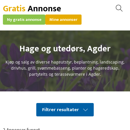
Gratis
Annonse
Ny gratis annonse
Mine annonser
Hage og utedørs
,
Agder
Kjøp og salg av diverse hageutstyr, beplantning, landscaping,
drivhus, grill, svømmebasseng, planter og hageredskap,
partytelts og terassevarmere i Agder.
Filtrer resultater