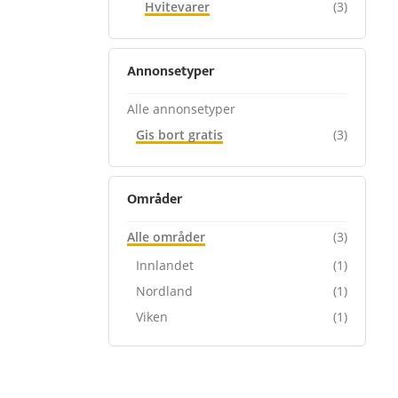
Hvitevarer
(3)
Annonsetyper
Alle annonsetyper
Gis bort gratis
(3)
Områder
Alle områder
(3)
Innlandet
(1)
Nordland
(1)
Viken
(1)