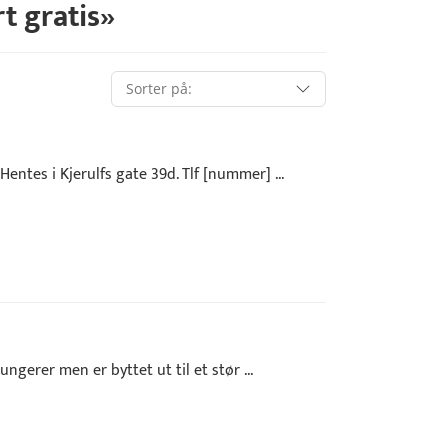
t gratis
»
entes i Kjerulfs gate 39d. Tlf [nummer] ...
ungerer men er byttet ut til et stør ...