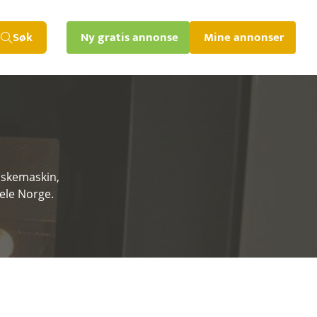
Søk
Ny gratis annonse
Mine annonser
vaskemaskin,
ele Norge.