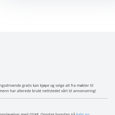
sdrivende gratis kan kjøpe og selge alt fra møbler til
menn har allerede brukt nettstedet vårt til annonsering!
ebopplevelser med GSAP. Oppdag hvordan på
kalis.no
.