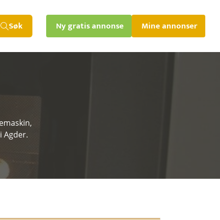
Søk
Ny gratis annonse
Mine annonser
kemaskin,
i Agder.