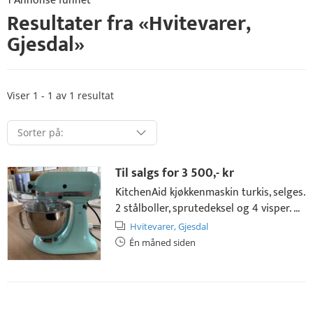
1 Annonse funnet
Resultater fra «
Hvitevarer
,
Gjesdal
»
Viser 1 - 1 av 1 resultat
Til salgs for
3 500,- kr
KitchenAid kjøkkenmaskin turkis, selges.
2 stålboller, sprutedeksel og 4 visper. ...
Hvitevarer,
Gjesdal
Én måned siden