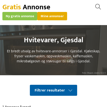
Gratis
Annonse
Ny gratis annonse
Mine annonser
Hvitevarer
,
Gjesdal
Et bredt utvalg av hvitevare-annonser i Gjesdal. Kjøleskap,
fryser vaskemaskin, oppvaskmaskin, kaffemaskin,
mikrobølgeovn og støvsuger til salgs i Gjesdal.
Foto: Shauni, Lisens: CC2.5
Filtrer resultater