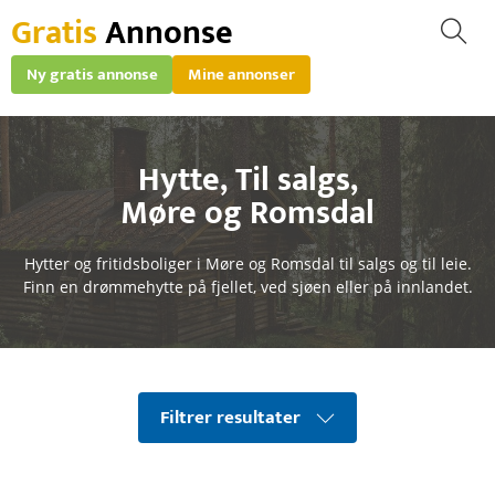
Gratis
Annonse
Ny gratis annonse
Mine annonser
Hytte
,
Til salgs
,
Møre og Romsdal
Hytter og fritidsboliger i Møre og Romsdal til salgs og til leie.
Finn en drømmehytte på fjellet, ved sjøen eller på innlandet.
Filtrer resultater