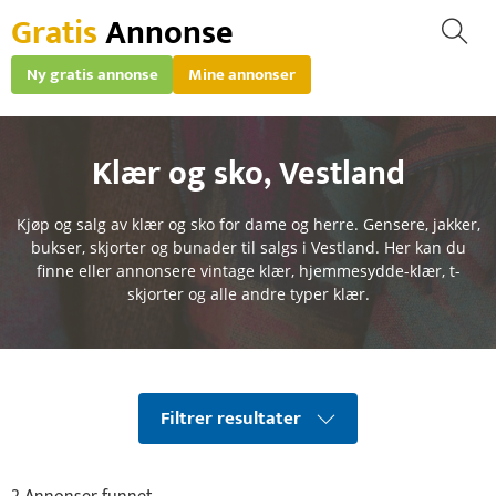
Gratis
Annonse
Ny gratis annonse
Mine annonser
Klær og sko
,
Vestland
Kjøp og salg av klær og sko for dame og herre. Gensere, jakker,
bukser, skjorter og bunader til salgs i Vestland. Her kan du
finne eller annonsere vintage klær, hjemmesydde-klær, t-
skjorter og alle andre typer klær.
Filtrer resultater