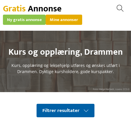
Gratis
Annonse
Ny gratis annonse
Mine annonser
Kurs og opplæring
,
Drammen
Kurs, opplæring og leksehjelp utføres og ønskes utført i
Drammen. Dyktige kursholdere, gode kurspakker.
Foto: Helge Høifødt, Lisens: CC3.0
Filtrer resultater