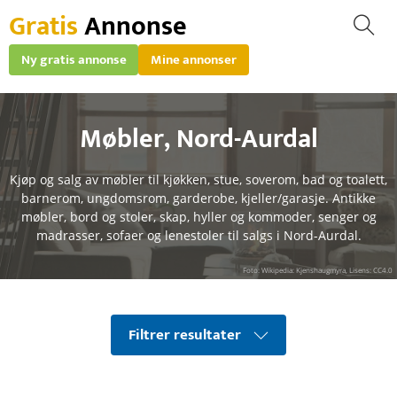
Gratis
Annonse
Ny gratis annonse
Mine annonser
Møbler
,
Nord-Aurdal
Kjøp og salg av møbler til kjøkken, stue, soverom, bad og toalett,
barnerom, ungdomsrom, garderobe, kjeller/garasje. Antikke
møbler, bord og stoler, skap, hyller og kommoder, senger og
madrasser, sofaer og lenestoler til salgs i Nord-Aurdal.
Foto: Wikipedia: Kjenshaugmyra, Lisens: CC4.0
Filtrer resultater